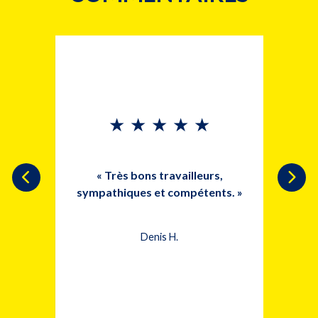
★
★
★
★
★
de gens
a toute
est un
« Très bons travailleurs,
« Inst
s et a
sympathiques et compétents. »
i très
Denis H.