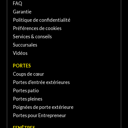
FAQ
PORTE ET FENÊTRES VERDUN À SAINT-
Garantie
BASILE-LE-GRAND
Politique de confidentialité
Préférences de cookies
139 Boul Sir-Wilfrid-Laurier,
Services & conseils
Saint-Basile-le-Grand, QC
(450) 653-XXXX
Succursales
J3N, Canada
Vidéos
PORTE ET FENÊTRES VERDUN À SAINT-
PORTES
JEAN-SUR-RICHELIEU
Coups de cœur
Portes d’entrée extérieures
370 Rue Laberge, Saint-Jean-
sur-Richelieu, QC J3A 1S2,
Portes patio
(450) 741-XXXX
Canada
Portes pleines
Poignées de porte extérieure
Portes pour Entrepreneur
FENÊTRES