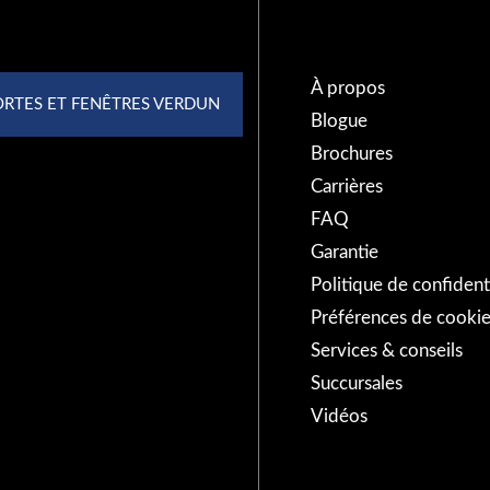
EUIL
À propos
Blogue
(450) 674-XXXX
Brochures
Carrières
BASILE-LE-
FAQ
Garantie
Politique de confidenti
(450) 653-XXXX
Préférences de cookie
Services & conseils
JEAN-SUR-
Succursales
Vidéos
(450) 741-XXXX