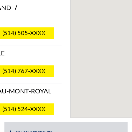
LAND
/
(514) 505-XXXX
LE
(514) 767-XXXX
EAU-MONT-ROYAL
(514) 524-XXXX
ÉONARD