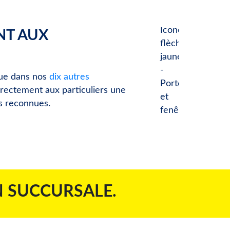
NT AUX
AV
EN
que dans nos
dix autres
Oui. 
ectement aux particuliers une
rénov
s reconnues.
notam
N SUCCURSALE.