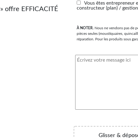
Vous êtes entrepreneur 
r» offre EFFICACITÉ
constructeur (plan) / gestio
À NOTER.
Nous ne vendons pas de port
pièces seules (moustiquaires, quincaill
réparation. Pour les produits sous gara
Glisser & déposer