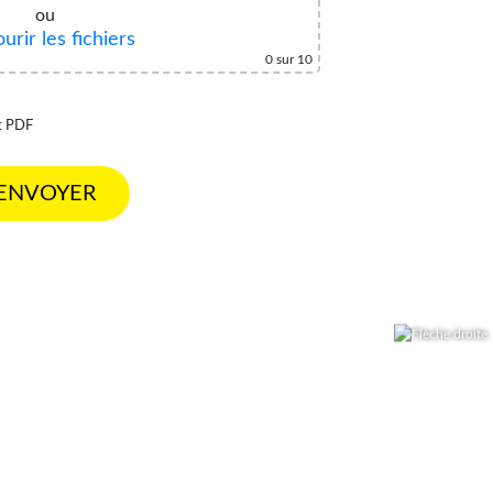
ou
urir les fichiers
0
sur 10
t PDF