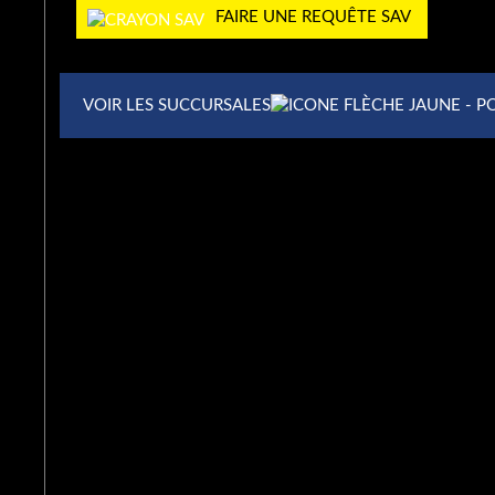
Châteauguay, QC J6K 3C1, Canada
FAIRE UNE REQUÊTE SAV
PORTE ET FENÊTRES VERDUN À LONGU
VOIR LES SUCCURSALES
500 Rue Jean-Neveu, Longueuil, QC J4G
1N8, Canada
PORTE ET FENÊTRES VERDUN À SAINT-
GRAND
139 Boul Sir-Wilfrid-Laurier, Saint-Basile-
le-Grand, QC J3N, Canada
PORTE ET FENÊTRES VERDUN À SAINT-
RICHELIEU
370 Rue Laberge, Saint-Jean-sur-
Richelieu, QC J3A 1S2, Canada