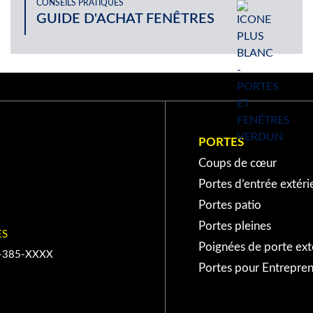
CONSEILS PRATIQUES
GUIDE D'ACHAT FENÊTRES
(514) 940-XXXX
(450) 934-XXXX
PORTES
Coups de cœur
EBONNE
Portes d’entrée extéri
Portes patio
(450) 416-XXXX
Portes pleines
ES
Poignées de porte ext
-385-XXXX
EAUGUAY
Portes pour Entrepre
(450) 454-XXXX