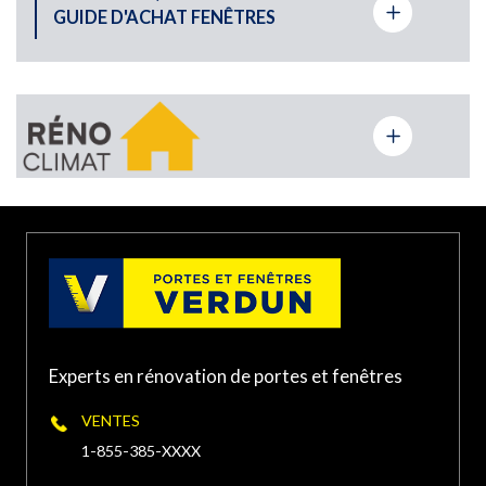
GUIDE D'ACHAT FENÊTRES
9365 rue De Meaux St-
(514) 940-XXXX
Léonard, Québec H1R 3H3
PORTE ET FENÊTRES VERDUN À LAVAL
1963 Boulevard des
Laurentides, Laval, QC,
(450) 934-XXXX
Canada
PORTE ET FENÊTRES VERDUN À
TERREBONNE
Experts en rénovation de portes et fenêtres
1500 Chemin Gascon,
Terrebonne, QC J6X 3A3,
(450) 416-XXXX
VENTES
Canada
1-855-385-XXXX