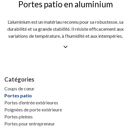
Portes patio en aluminium
L’aluminium est un matériau reconnu pour sa robustesse, sa
durabilité et sa grande stabilité. Il résiste efficacement aux
variations de température, à l’humidité et aux intempéries,
tout en nécessitant très peu d’entretien. Grâce à la finesse de
ses cadres, il permet également de maximiser la surface
vitrée et de laisser entrer davantage de lumière naturelle. Les
portes patio en aluminium sont donc particulièrement bien
adaptées aux grandes ouvertures et aux propriétés au style
moderne.
Catégories
Coups de cœur
Portes patio
Portes d’entrée extérieures
Poignées de porte extérieure
Portes pleines
Portes pour entrepreneur