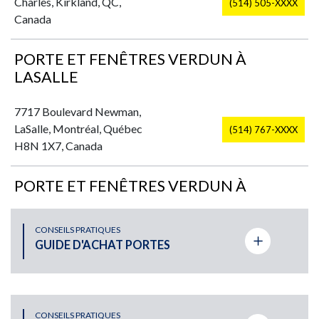
Charles, Kirkland, QC,
(514) 505-XXXX
Canada
PORTE ET FENÊTRES VERDUN À
LASALLE
7717 Boulevard Newman,
LaSalle, Montréal, Québec
(514) 767-XXXX
H8N 1X7, Canada
PORTE ET FENÊTRES VERDUN À
PLATEAU-MONT-ROYAL
CONSEILS PRATIQUES
2725 Rue Rachel Est,
GUIDE D'ACHAT PORTES
(514) 524-XXXX
Montréal, QC, Canada
PORTE ET FENÊTRES VERDUN À ST-
LÉONARD
CONSEILS PRATIQUES