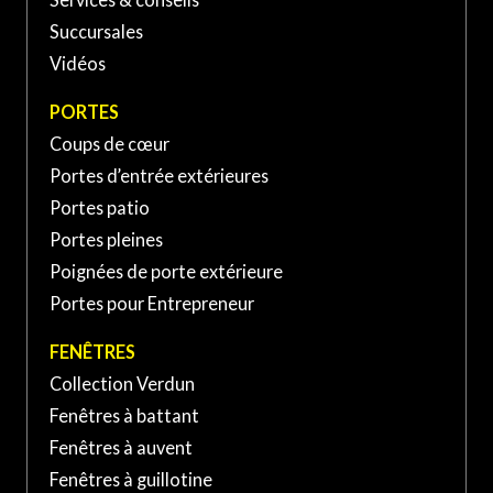
Saint-Basile-le-Grand, QC
(450) 653-XXXX
Succursales
J3N, Canada
Vidéos
PORTE ET FENÊTRES VERDUN À SAINT-
PORTES
JEAN-SUR-RICHELIEU
Coups de cœur
Portes d’entrée extérieures
370 Rue Laberge, Saint-Jean-
sur-Richelieu, QC J3A 1S2,
Portes patio
(450) 741-XXXX
Canada
Portes pleines
Poignées de porte extérieure
Portes pour Entrepreneur
FENÊTRES
Collection Verdun
Fenêtres à battant
Fenêtres à auvent
Fenêtres à guillotine