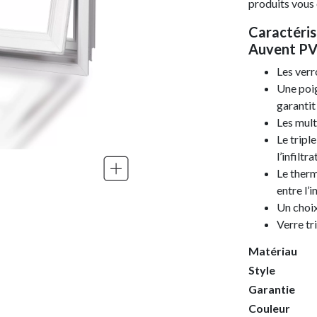
produits vous 
Caractéris
Auvent PV
Les verr
Une poi
garantit
Les mult
Le tripl
l’infiltra
Le therm
entre l’i
Un choix
Verre tr
Matériau
Style
Garantie
Couleur