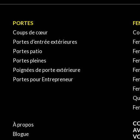
(450) 934-XXXX
PORTES
FE
EBONNE
Coups de cœur
Co
Portes d’entrée extérieures
Fen
(450) 416-XXXX
Portes patio
Fe
Portes pleines
Fen
EAUGUAY
Poignées de porte extérieure
Fen
Portes pour Entrepreneur
Fe
Fen
(450) 454-XXXX
Qui
Fe
EUIL
À propos
(450) 674-XXXX
Blogue