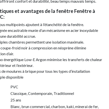
offriront confort et durabilité, beau temps mauvais temps.
tiques et avantages de la fenêtre Fenêtre à
C:
ous multipoints ajoutent à l’étanchéité de la fenêtre.
gnée encastrable munie d’un mécanisme en acier inoxydable
 une durabilité accrue.
iples chambres permettent une isolation maximale.
e coupe-froid noir à compression en néoprène élimine
tion d’air.
o énergétique Low-E Argon minimise les transferts de chaleur
ntérieur et l’extérieur.
 de moulures à brique pour tous les types d’installation
iple disponible
PVC
Classique
, Contemporain
, Traditionnel
25 ans
Blanc
, brun commercial
, charbon
, kaki
, minerai de fer
,