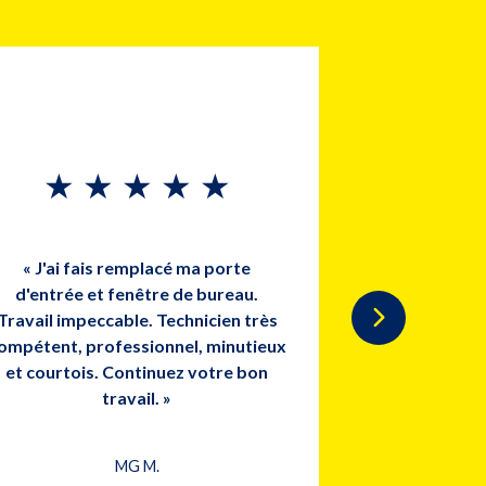
★
★
★
★
★
★
« J'ai fais remplacé ma porte
d'entrée et fenêtre de bureau.
« Des gens 
Travail impeccable. Technicien très
Offrant un 
ompétent, professionnel, minutieux
Félicitations 
et courtois. Continuez votre bon
travail. »
A
MG M.