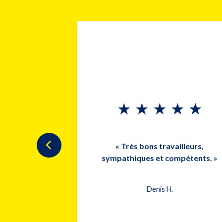
★
★
★
★
★
★
★
 du monde gens
répondu a toute
ur Éric est un
« Très bons travailleurs,
 courtois et a
sympathiques et compétents. »
èle merci très
e. »
Denis H.