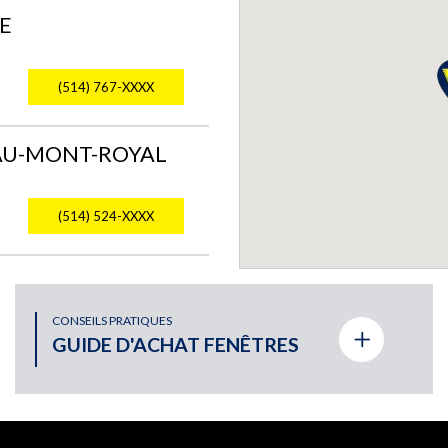
E
(514) 767-XXXX
EAU-MONT-ROYAL
(514) 524-XXXX
ONARD
CONSEILS PRATIQUES
GUIDE D'ACHAT FENÊTRES
(514) 940-XXXX