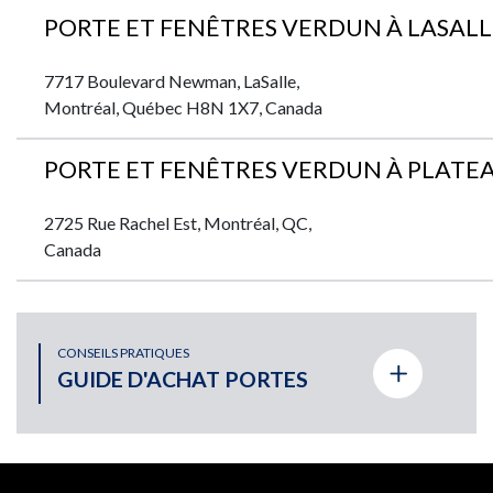
PORTE ET FENÊTRES VERDUN À LASALL
7717 Boulevard Newman, LaSalle,
Montréal, Québec H8N 1X7, Canada
PORTE ET FENÊTRES VERDUN À PLAT
2725 Rue Rachel Est, Montréal, QC,
Canada
PORTE ET FENÊTRES VERDUN À ST-LÉ
CONSEILS PRATIQUES
9365 rue De Meaux St-Léonard, Québec
GUIDE D'ACHAT PORTES
H1R 3H3
PORTE ET FENÊTRES VERDUN À LAVAL