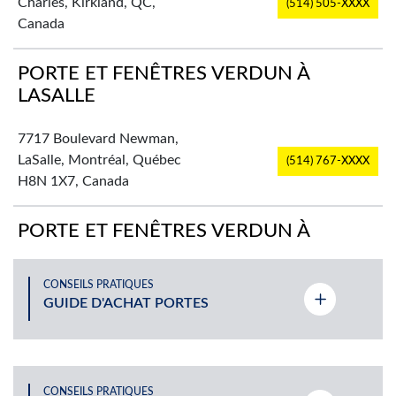
Charles, Kirkland, QC,
(514) 505-XXXX
Canada
PORTE ET FENÊTRES VERDUN À
LASALLE
7717 Boulevard Newman,
LaSalle, Montréal, Québec
(514) 767-XXXX
H8N 1X7, Canada
PORTE ET FENÊTRES VERDUN À
PLATEAU-MONT-ROYAL
CONSEILS PRATIQUES
2725 Rue Rachel Est,
GUIDE D'ACHAT PORTES
(514) 524-XXXX
Montréal, QC, Canada
PORTE ET FENÊTRES VERDUN À ST-
LÉONARD
CONSEILS PRATIQUES