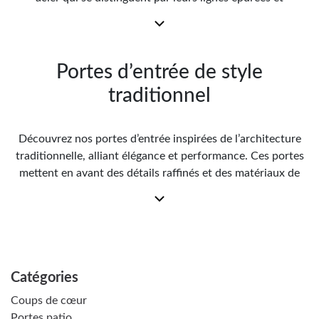
modernes. Exceptionnelles. Disponibles dans une variété
d’options et de finitions et de couleurs, les portes
contemporaines s’intègrent parfaitement aux maisons
modernes.
Portes d’entrée de style
traditionnel
Découvrez nos portes d’entrée inspirées de l’architecture
traditionnelle, alliant élégance et performance. Ces portes
mettent en avant des détails raffinés et des matériaux de
haute qualité qui rappellent le charme des maisons de style
traditionnel.
Catégories
Coups de cœur
Portes patio