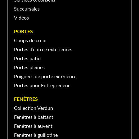
Services & conseils
Saint-Basile-le-Grand, QC
(450) 653-XXXX
Succursales
J3N, Canada
Vidéos
PORTE ET FENÊTRES VERDUN À SAINT-
PORTES
JEAN-SUR-RICHELIEU
Coups de cœur
Portes d’entrée extérieures
370 Rue Laberge, Saint-Jean-
sur-Richelieu, QC J3A 1S2,
Portes patio
(450) 741-XXXX
Canada
Portes pleines
Poignées de porte extérieure
Portes pour Entrepreneur
FENÊTRES
Collection Verdun
Fenêtres à battant
Fenêtres à auvent
Fenêtres à guillotine