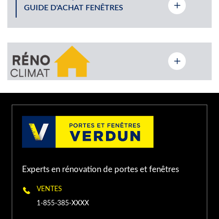
GUIDE D'ACHAT FENÊTRES
9365 rue De Meaux St-
(514) 940-XXXX
Léonard, Québec H1R 3H3
PORTE ET FENÊTRES VERDUN À LAVAL
1963 Boulevard des
Laurentides, Laval, QC,
(450) 934-XXXX
Canada
PORTE ET FENÊTRES VERDUN À
TERREBONNE
Experts en rénovation de portes et fenêtres
1500 Chemin Gascon,
Terrebonne, QC J6X 3A3,
(450) 416-XXXX
VENTES
Canada
1-855-385-XXXX