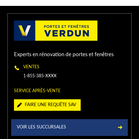
Laurentides, Laval, QC,
(450) 934-XXXX
Canada
PORTE ET FENÊTRES VERDUN À
TERREBONNE
Experts en rénovation de portes et fenêtres
1500 Chemin Gascon,
Terrebonne, QC J6X 3A3,
(450) 416-XXXX
VENTES
Canada
1-855-385-XXXX
PORTE ET FENÊTRES VERDUN À
SERVICE APRÈS-VENTE
CHÂTEAUGUAY
FAIRE UNE REQUÊTE SAV
240 Boulevard Saint-Jean-
Baptiste, Châteauguay, QC
(450) 454-XXXX
J6K 3C1, Canada
VOIR LES SUCCURSALES