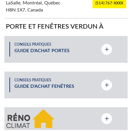
LaSalle, Montréal, Québec
(514) 767-XXXX
H8N 1X7, Canada
PORTE ET FENÊTRES VERDUN À
PLATEAU-MONT-ROYAL
CONSEILS PRATIQUES
2725 Rue Rachel Est,
GUIDE D'ACHAT PORTES
(514) 524-XXXX
Montréal, QC, Canada
PORTE ET FENÊTRES VERDUN À ST-
LÉONARD
CONSEILS PRATIQUES
GUIDE D'ACHAT FENÊTRES
9365 rue De Meaux St-
(514) 940-XXXX
Léonard, Québec H1R 3H3
PORTE ET FENÊTRES VERDUN À LAVAL
1963 Boulevard des