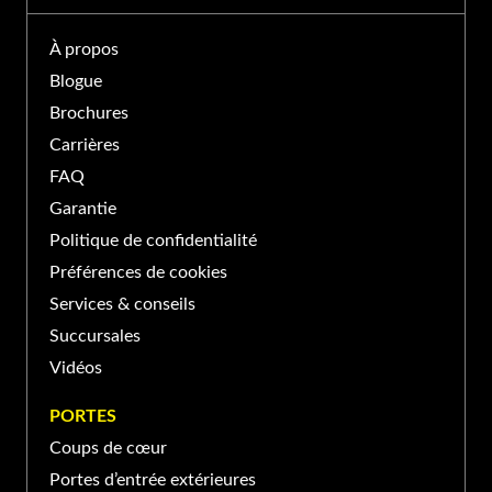
PORTE ET FENÊTRES VERDUN À
LONGUEUIL
À propos
Blogue
500 Rue Jean-Neveu,
Brochures
Longueuil, QC J4G 1N8,
(450) 674-XXXX
Carrières
Canada
FAQ
PORTE ET FENÊTRES VERDUN À SAINT-
Garantie
BASILE-LE-GRAND
Politique de confidentialité
Préférences de cookies
139 Boul Sir-Wilfrid-Laurier,
Services & conseils
Saint-Basile-le-Grand, QC
(450) 653-XXXX
Succursales
J3N, Canada
Vidéos
PORTE ET FENÊTRES VERDUN À SAINT-
PORTES
JEAN-SUR-RICHELIEU
Coups de cœur
Portes d’entrée extérieures
370 Rue Laberge, Saint-Jean-