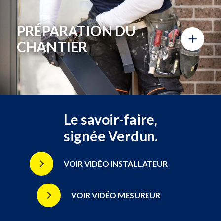
PRÉPARATION DU
CHANTIER
Le savoir-faire,
Une bonne installation commence avec une bonne prise de
signée Verdun.
mesures. C’est pourquoi, un expert technique effectue une
visite de validation des mesures de production et des
conditions d’installation.
VOIR VIDÉO INSTALLATEUR
Avant l’arrivée de notre équipe d’installateurs, vous devez
dégager les espaces qui se trouvent en abord des ouvertures,
à l’intérieur et à l’extérieur, où vont être installées la nouvelle
VOIR VIDÉO MESUREUR
porte ou les nouvelles fenêtres. Vous devrez ensuite retirer les
stores, rideaux et autres ornements. Le tout permet de ne pas
nuire au travail de nos ouvriers. Il doit y avoir aussi