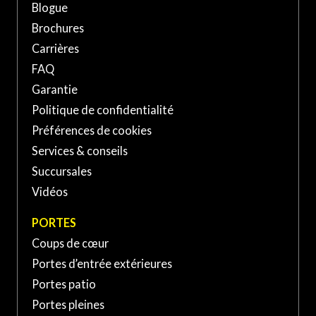
Blogue
500 Rue Jean-Neveu,
Brochures
Longueuil, QC J4G 1N8,
(450) 674-XXXX
Carrières
Canada
FAQ
PORTE ET FENÊTRES VERDUN À SAINT-
Garantie
BASILE-LE-GRAND
Politique de confidentialité
Préférences de cookies
139 Boul Sir-Wilfrid-Laurier,
Services & conseils
Saint-Basile-le-Grand, QC
(450) 653-XXXX
Succursales
J3N, Canada
Vidéos
PORTE ET FENÊTRES VERDUN À SAINT-
PORTES
JEAN-SUR-RICHELIEU
Coups de cœur
Portes d’entrée extérieures
370 Rue Laberge, Saint-Jean-
sur-Richelieu, QC J3A 1S2,
Portes patio
(450) 741-XXXX
Canada
Portes pleines