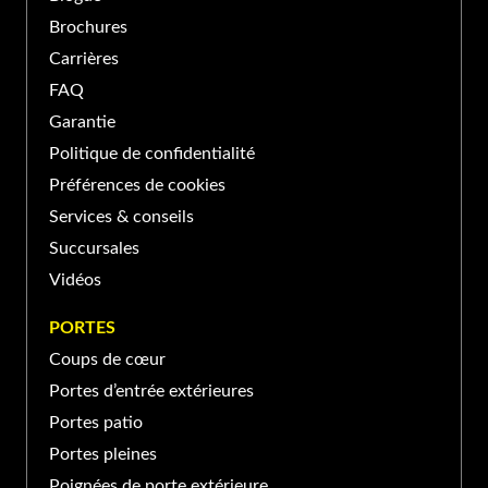
Brochures
PORTE ET FENÊTRES VERDUN À SAINT-
Carrières
BASILE-LE-GRAND
FAQ
Garantie
139 Boul Sir-Wilfrid-Laurier,
Saint-Basile-le-Grand, QC
Politique de confidentialité
(450) 653-XXXX
J3N, Canada
Préférences de cookies
Services & conseils
PORTE ET FENÊTRES VERDUN À SAINT-
Succursales
JEAN-SUR-RICHELIEU
Vidéos
370 Rue Laberge, Saint-Jean-
PORTES
sur-Richelieu, QC J3A 1S2,
(450) 741-XXXX
Coups de cœur
Canada
Portes d’entrée extérieures
Portes patio
Portes pleines
Poignées de porte extérieure