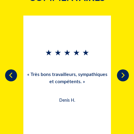
★
★
★
★
★
de gens
a toute
est un
« Très bons travailleurs, sympathiques
« Ins
 et a
et compétents. »
i très
Denis H.