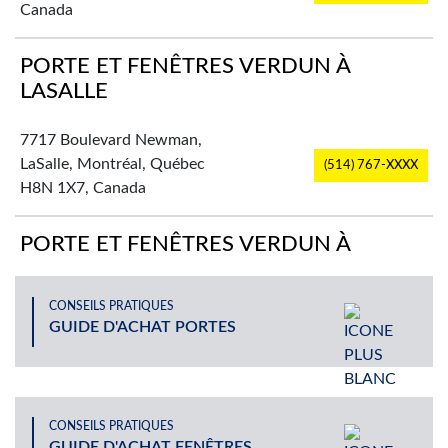
Canada
PORTE ET FENÊTRES VERDUN À
LASALLE
7717 Boulevard Newman,
LaSalle, Montréal, Québec
(514) 767-XXXX
H8N 1X7, Canada
PORTE ET FENÊTRES VERDUN À
PLATEAU-MONT-ROYAL
CONSEILS PRATIQUES
2725 Rue Rachel Est,
GUIDE D'ACHAT PORTES
(514) 524-XXXX
Montréal, QC, Canada
PORTE ET FENÊTRES VERDUN À ST-
LÉONARD
CONSEILS PRATIQUES
GUIDE D'ACHAT FENÊTRES