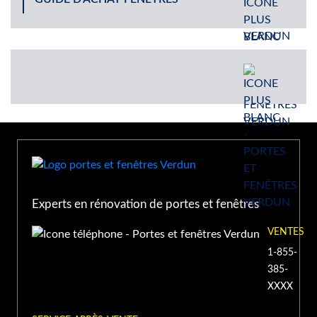
9365 rue De Meaux St-
(514) 940-XXXX
Léonard, Québec H1R 3H3
PORTE ET FENÊTRES VERDUN À LAVAL
1963 Boulevard des
Laurentides, Laval, QC,
(450) 934-XXXX
Canada
PORTE ET FENÊTRES VERDUN À
TERREBONNE
Experts en rénovation de portes et fenêtres
VENTES
1500 Chemin Gascon,
Terrebonne, QC J6X 3A3,
(450) 416-XXXX
1-855-
Canada
385-
XXXX
PORTE ET FENÊTRES VERDUN À