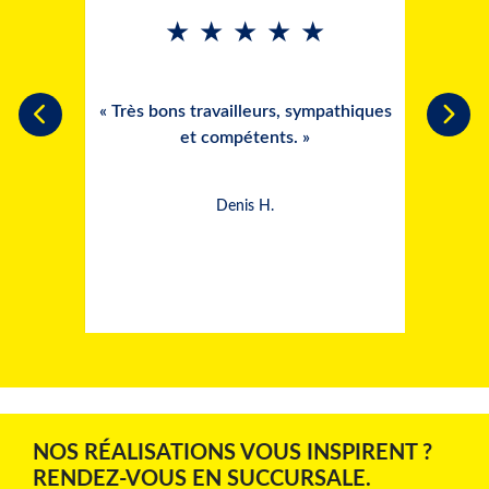
★
★
★
★
★
de gens
a toute
est un
« Très bons travailleurs, sympathiques
« Ins
 et a
et compétents. »
i très
Denis H.
NOS RÉALISATIONS VOUS INSPIRENT ?
RENDEZ-VOUS EN SUCCURSALE.