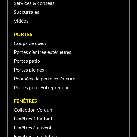
Services & conseils
J3N, Canada
Succursales
Vidéos
PORTE ET FENÊTRES VERDUN À SAINT-
JEAN-SUR-RICHELIEU
PORTES
Coups de cœur
370 Rue Laberge, Saint-Jean-
Portes d’entrée extérieures
sur-Richelieu, QC J3A 1S2,
(450) 741-XXXX
Canada
Portes patio
Portes pleines
Poignées de porte extérieure
Portes pour Entrepreneur
FENÊTRES
Collection Verdun
Fenêtres à battant
Fenêtres à auvent
Fenêtres à guillotine