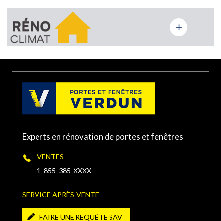
PORTE ET FENÊTRES VERDUN À LAVAL
1963 Boulevard des
Laurentides, Laval, QC,
(450) 934-XXXX
Canada
PORTE ET FENÊTRES VERDUN À
TERREBONNE
Experts en rénovation de portes et fenêtres
1500 Chemin Gascon,
Terrebonne, QC J6X 3A3,
(450) 416-XXXX
VENTES
Canada
1-855-385-XXXX
PORTE ET FENÊTRES VERDUN À
SERVICE APRÈS-VENTE
CHÂTEAUGUAY
FAIRE UNE REQUÊTE SAV