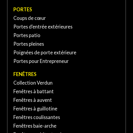
PORTE ET FENÊTRES VERDUN À SAINT-
PORTES
JEAN-SUR-RICHELIEU
Coups de cœur
Portes d’entrée extérieures
370 Rue Laberge, Saint-Jean-
sur-Richelieu, QC J3A 1S2,
Portes patio
(450) 741-XXXX
Canada
Portes pleines
Poignées de porte extérieure
Portes pour Entrepreneur
FENÊTRES
Collection Verdun
Fenêtres à battant
Fenêtres à auvent
Fenêtres à guillotine
Fenêtres coulissantes
Fenêtres baie-arche