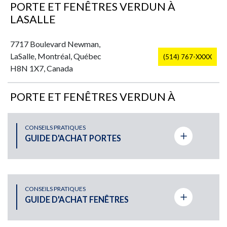
PORTE ET FENÊTRES VERDUN À
LASALLE
7717 Boulevard Newman,
LaSalle, Montréal, Québec
(514) 767-XXXX
H8N 1X7, Canada
PORTE ET FENÊTRES VERDUN À
PLATEAU-MONT-ROYAL
CONSEILS PRATIQUES
2725 Rue Rachel Est,
GUIDE D'ACHAT PORTES
(514) 524-XXXX
Montréal, QC, Canada
PORTE ET FENÊTRES VERDUN À ST-
LÉONARD
CONSEILS PRATIQUES
GUIDE D'ACHAT FENÊTRES
9365 rue De Meaux St-
(514) 940-XXXX
Léonard, Québec H1R 3H3