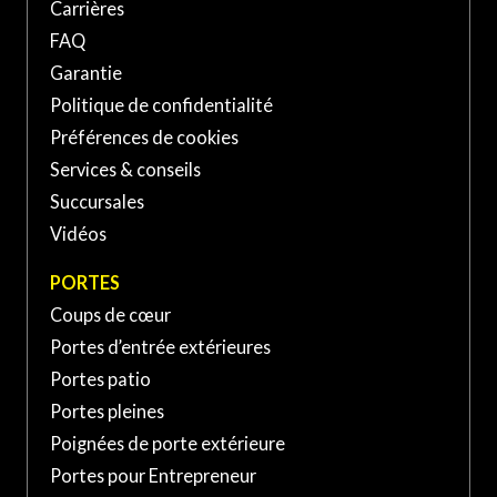
Carrières
Canada
FAQ
PORTE ET FENÊTRES VERDUN À SAINT-
Garantie
BASILE-LE-GRAND
Politique de confidentialité
Préférences de cookies
139 Boul Sir-Wilfrid-Laurier,
Services & conseils
Saint-Basile-le-Grand, QC
(450) 653-XXXX
Succursales
J3N, Canada
Vidéos
PORTE ET FENÊTRES VERDUN À SAINT-
PORTES
JEAN-SUR-RICHELIEU
Coups de cœur
Portes d’entrée extérieures
370 Rue Laberge, Saint-Jean-
sur-Richelieu, QC J3A 1S2,
Portes patio
(450) 741-XXXX
Canada
Portes pleines
Poignées de porte extérieure
Portes pour Entrepreneur