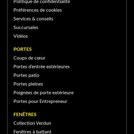
BASILE-LE-GRAND
Politique de confidentialité
Préférences de cookies
139 Boul Sir-Wilfrid-Laurier,
Services & conseils
Saint-Basile-le-Grand, QC
(450) 653-XXXX
Succursales
J3N, Canada
Vidéos
PORTE ET FENÊTRES VERDUN À SAINT-
PORTES
JEAN-SUR-RICHELIEU
Coups de cœur
Portes d’entrée extérieures
370 Rue Laberge, Saint-Jean-
sur-Richelieu, QC J3A 1S2,
Portes patio
(450) 741-XXXX
Canada
Portes pleines
Poignées de porte extérieure
Portes pour Entrepreneur
FENÊTRES
Collection Verdun
Fenêtres à battant