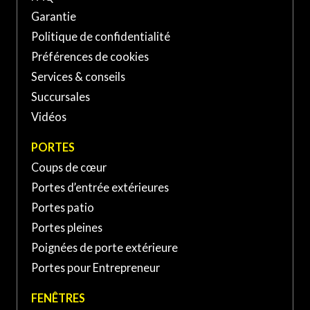
PORTE ET FENÊTRES VERDUN À SAINT-
Garantie
BASILE-LE-GRAND
Politique de confidentialité
Préférences de cookies
139 Boul Sir-Wilfrid-Laurier,
Services & conseils
Saint-Basile-le-Grand, QC
(450) 653-XXXX
Succursales
J3N, Canada
Vidéos
PORTE ET FENÊTRES VERDUN À SAINT-
PORTES
JEAN-SUR-RICHELIEU
Coups de cœur
Portes d’entrée extérieures
370 Rue Laberge, Saint-Jean-
sur-Richelieu, QC J3A 1S2,
Portes patio
(450) 741-XXXX
Canada
Portes pleines
Poignées de porte extérieure
Portes pour Entrepreneur
FENÊTRES