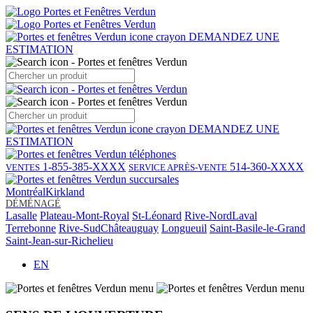
DEMANDEZ UNE
ESTIMATION
DEMANDEZ UNE
ESTIMATION
1-855-385-XXXX
514-360-XXXX
VENTES
SERVICE APRÈS-VENTE
Montréal
Kirkland
DÉMÉNAGÉ
Lasalle
Plateau-Mont-Royal
St-Léonard
Rive-Nord
Laval
Terrebonne
Rive-Sud
Châteauguay
Longueuil
Saint-Basile-le-Grand
Saint-Jean-sur-Richelieu
EN