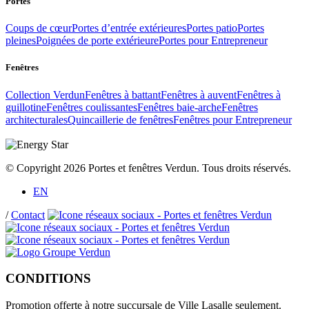
Portes
Coups de cœur
Portes d’entrée extérieures
Portes patio
Portes
pleines
Poignées de porte extérieure
Portes pour Entrepreneur
Fenêtres
Collection Verdun
Fenêtres à battant
Fenêtres à auvent
Fenêtres à
guillotine
Fenêtres coulissantes
Fenêtres baie-arche
Fenêtres
architecturales
Quincaillerie de fenêtres
Fenêtres pour Entrepreneur
© Copyright 2026 Portes et fenêtres Verdun. Tous droits réservés.
EN
/
Contact
CONDITIONS
Promotion offerte à notre succursale de Ville Lasalle seulement.