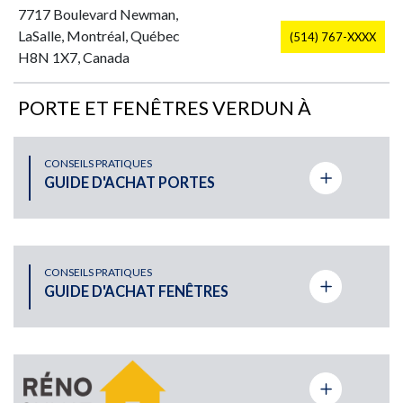
7717 Boulevard Newman,
LaSalle, Montréal, Québec
(514) 767-XXXX
H8N 1X7, Canada
PORTE ET FENÊTRES VERDUN À
PLATEAU-MONT-ROYAL
CONSEILS PRATIQUES
2725 Rue Rachel Est,
GUIDE D'ACHAT PORTES
(514) 524-XXXX
Montréal, QC, Canada
PORTE ET FENÊTRES VERDUN À ST-
LÉONARD
CONSEILS PRATIQUES
GUIDE D'ACHAT FENÊTRES
9365 rue De Meaux St-
(514) 940-XXXX
Léonard, Québec H1R 3H3
PORTE ET FENÊTRES VERDUN À LAVAL