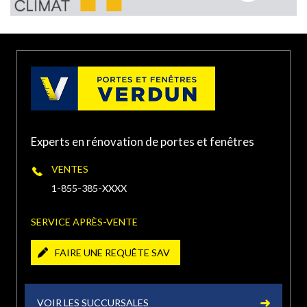
1963 Boulevard des
Laurentides, Laval, QC,
(450) 934-XXXX
Canada
PORTE ET FENÊTRES VERDUN À
TERREBONNE
Experts en rénovation de portes et fenêtres
1500 Chemin Gascon,
Terrebonne, QC J6X 3A3,
(450) 416-XXXX
VENTES
Canada
1-855-385-XXXX
PORTE ET FENÊTRES VERDUN À
SERVICE APRÈS-VENTE
CHÂTEAUGUAY
FAIRE UNE REQUÊTE SAV
240 Boulevard Saint-Jean-
Baptiste, Châteauguay, QC
(450) 454-XXXX
J6K 3C1, Canada
VOIR LES SUCCURSALES