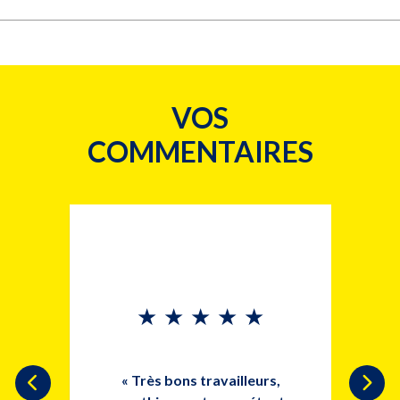
VOS
COMMENTAIRES
★
★
★
★
★
de gens
a toute
est un
« Très bons travailleurs,
« Inst