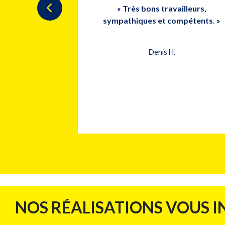
ur Éric est un
« Très bons travailleurs,
 courtois et a
sympathiques et compétents. »
èle merci très
e. »
Denis H.
NOS RÉALISATIONS VOUS I