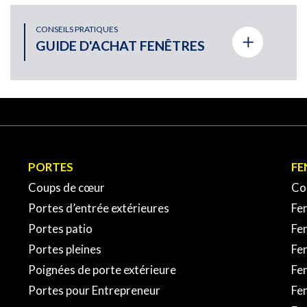
ONARD
CONSEILS PRATIQUES
GUIDE D'ACHAT FENÊTRES
(514) 940-XXXX
(450) 934-XXXX
PORTES
FE
EBONNE
Coups de cœur
Co
Portes d’entrée extérieures
Fen
(450) 416-XXXX
Portes patio
Fe
Portes pleines
Fen
EAUGUAY
Poignées de porte extérieure
Fen
Portes pour Entrepreneur
Fe