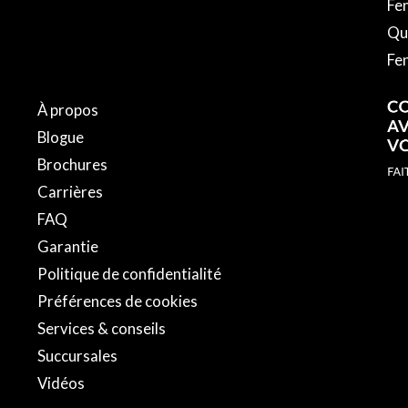
Fen
(450) 454-XXXX
Qui
Fe
EUIL
À propos
(450) 674-XXXX
Blogue
Brochures
BASILE-LE-GRAND
Carrières
FAQ
(450) 653-XXXX
Garantie
Politique de confidentialité
JEAN-SUR-
Préférences de cookies
Services & conseils
Succursales
Vidéos
(450) 741-XXXX