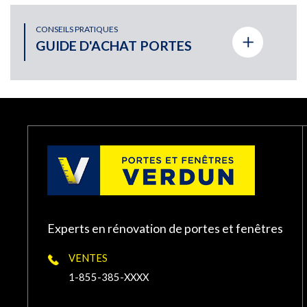
PORTE ET FENÊTRES VERDUN À ST-LÉ
CONSEILS PRATIQUES
9365 rue De Meaux St-Léonard, Québec
GUIDE D'ACHAT PORTES
H1R 3H3
PORTE ET FENÊTRES VERDUN À LAVAL
1963 Boulevard des Laurentides, Laval, QC,
Canada
PORTE ET FENÊTRES VERDUN À TERR
1500 Chemin Gascon, Terrebonne, QC J6X
Experts en rénovation de portes et fenêtres
3A3, Canada
VENTES
PORTE ET FENÊTRES VERDUN À CHÂT
1-855-385-XXXX
240 Boulevard Saint-Jean-Baptiste,