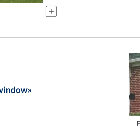
 window»
F