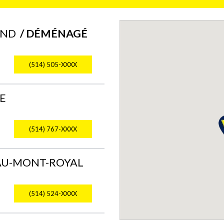
AND
/ DÉMÉNAGÉ
(514) 505-XXXX
E
(514) 767-XXXX
EAU-MONT-ROYAL
(514) 524-XXXX