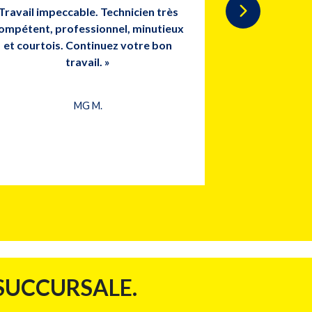
Travail impeccable. Technicien très
Offrant un 
ompétent, professionnel, minutieux
Félicitations 
et courtois. Continuez votre bon
travail. »
A
MG M.
 SUCCURSALE.