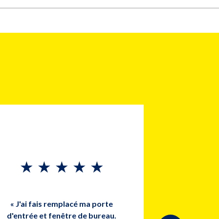
★
★
★
★
★
★
« J'ai fais remplacé ma porte
d'entrée et fenêtre de bureau.
« Des gens 