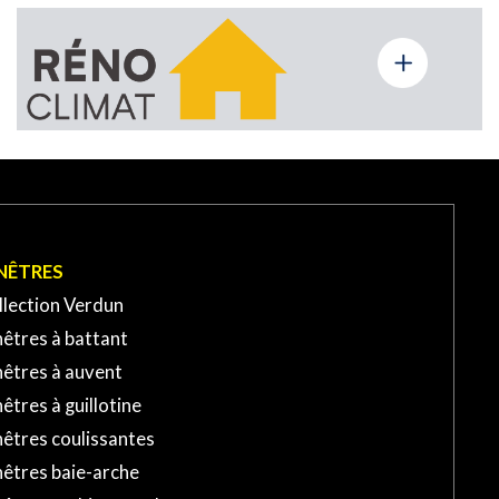
NÊTRES
llection Verdun
êtres à battant
nêtres à auvent
êtres à guillotine
êtres coulissantes
nêtres baie-arche