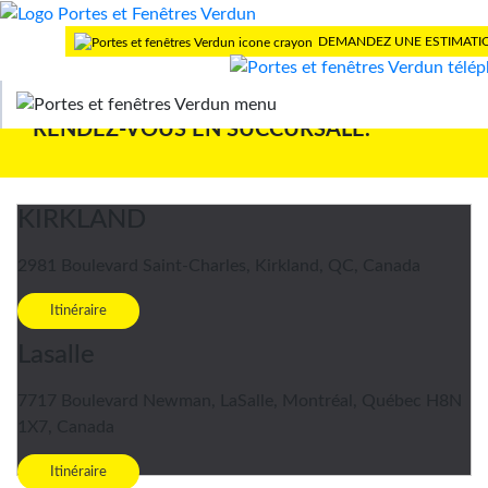
DEMANDEZ UNE ESTIMATI
NOS RÉALISATIONS VOUS INSPIRENT ?
RENDEZ-VOUS EN SUCCURSALE.
KIRKLAND
2981 Boulevard Saint-Charles, Kirkland, QC, Canada
Itinéraire
Lasalle
7717 Boulevard Newman, LaSalle, Montréal, Québec H8N
1X7, Canada
Itinéraire