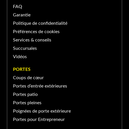
PORTE ET FENÊTRES VERDUN À SAINT-
FAQ
BASILE-LE-GRAND
Garantie
Politique de confidentialité
139 Boul Sir-Wilfrid-Laurier,
Préférences de cookies
Saint-Basile-le-Grand, QC
(450) 653-2265
Services & conseils
J3N, Canada
Succursales
Vidéos
PORTE ET FENÊTRES VERDUN À SAINT-
JEAN-SUR-RICHELIEU
PORTES
Coups de cœur
370 Rue Laberge, Saint-Jean-
Portes d’entrée extérieures
sur-Richelieu, QC J3A 1S2,
(450) 741-4044
Canada
Portes patio
Portes pleines
Poignées de porte extérieure
Portes pour Entrepreneur